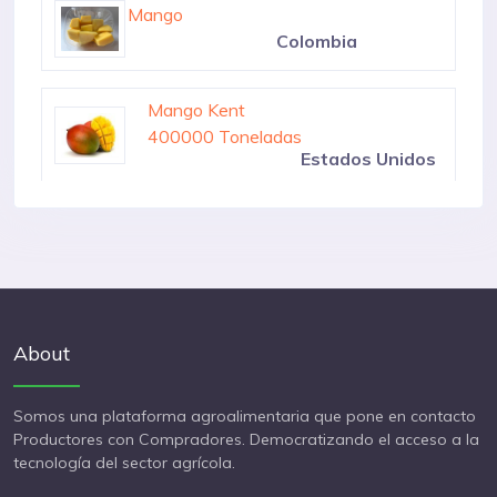
600 Toneladas
México
Mango
Colombia
Mango Kent
400000 Toneladas
Estados Unidos
Mango Congelado
300 Toneladas
México
About
Somos una plataforma agroalimentaria que pone en contacto
Productores con Compradores. Democratizando el acceso a la
tecnología del sector agrícola.