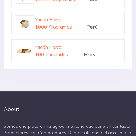
Yacón Polvo
10000 Kilogramos
Perú
Yacón Polvo
1000 Kilogramos
Perú
Yacón Polvo
100 Toneladas
Brasil
Yacón
10000 Kilogramos
Colombia
About
Somos una plataforma agroalimentaria que pone en contacto
Productores con Compradores. Democratizando el acceso a la