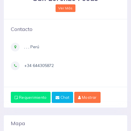
Ver Más
Contacto
, , , Perú
+34 644305872
Requerimiento
Chat
Mostrar
Mapa