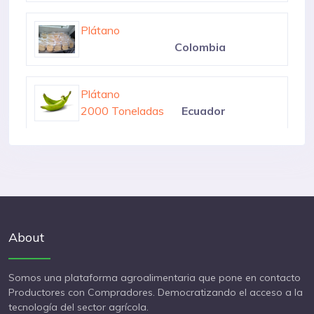
Plátano Deshidratado
100 Toneladas
Perú
Plátano
Colombia
Plátano
2000 Toneladas
Ecuador
Plátano Macho
624 Toneladas
México
About
Somos una plataforma agroalimentaria que pone en contacto
Productores con Compradores. Democratizando el acceso a la
tecnología del sector agrícola.