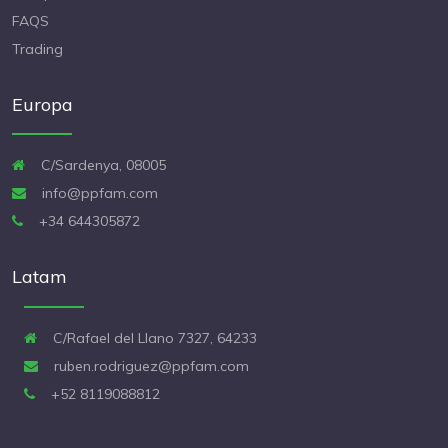
FAQS
Trading
Europa
C/Sardenya, 08005
info@ppfam.com
+34 644305872
Latam
C/Rafael del Llano 7327, 64233
ruben.rodriguez@ppfam.com
+52 8119088812