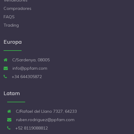
Compradores
FAQS
Trading
Europa
C/Sardenya, 08005
info@ppfam.com
+34 644305872
Latam
C/Rafael del Llano 7327, 64233
ruben.rodriguez@ppfam.com
+52 8119088812