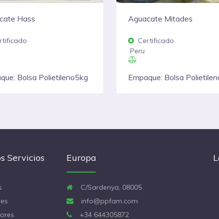
cate Mitades
Esparrago Congelado
tificado
Certificado
Peru
24
que: Bolsa Polietileno5kg
Empaque: Bolsa Polietilen
Baja Densidad
s Servicios
Europa
L
s
C/Sardenya, 08005
es
info@ppfam.com
ores
+34 644305872