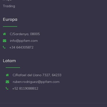
Trading
Europa
C/Sardenya, 08005
info@ppfam.com
+34 644305872
Latam
C/Rafael del Llano 7327, 64233
ruben.rodriguez@ppfam.com
+52 8119088812